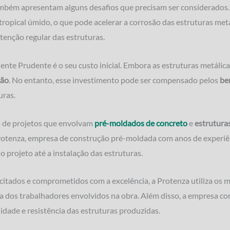
mbém apresentam alguns desafios que precisam ser considerados. U
opical úmido, o que pode acelerar a corrosão das estruturas metál
utenção regular das estruturas.
nte Prudente é o seu custo inicial. Embora as estruturas metálica
ção
. No entanto, esse investimento pode ser compensado pelos
be
uras.
o de projetos que envolvam
pré-moldados de concreto
e
estrutura
rotenza, empresa de construção pré-moldada com anos de experiên
 projeto até a instalação das estruturas.
tados e comprometidos com a excelência, a Protenza utiliza os me
ança dos trabalhadores envolvidos na obra. Além disso, a empresa 
idade e resistência das estruturas produzidas.