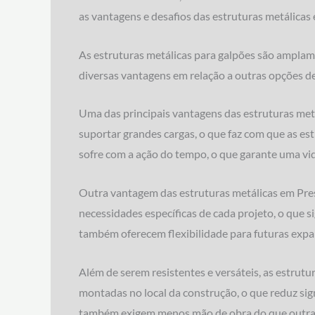
as vantagens e desafios das estruturas metálica
As estruturas metálicas para galpões são amplamen
diversas vantagens em relação a outras opções de
Uma das principais vantagens das estruturas metá
suportar grandes cargas, o que faz com que as est
sofre com a ação do tempo, o que garante uma vida
Outra vantagem das estruturas metálicas em Pres
necessidades específicas de cada projeto, o que s
também oferecem flexibilidade para futuras expa
Além de serem resistentes e versáteis, as estrut
montadas no local da construção, o que reduz sig
também exigem menos mão de obra do que outras 