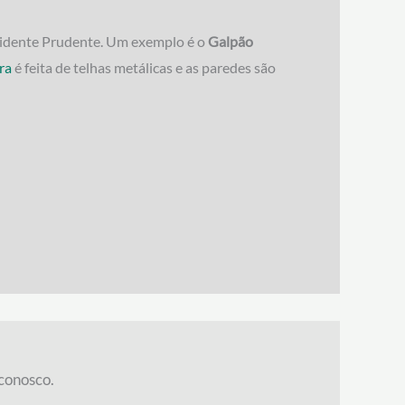
residente Prudente. Um exemplo é o
Galpão
ra
é feita de telhas metálicas e as paredes são
conosco.