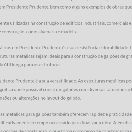
s em Presidente Prudente, bem como alguns exemplos de obras que 
te utilizadas na construção de edifícios industriais, comerciais 
 construção, como alvenaria e madeira.
licas em Presidente Prudente é a sua resistência e durabilidade. 
ruturas metálicas sejam ideais para a construção de galpões de gr
 útil longa para as estruturas.
idente Prudente é a sua versatilidade. As estruturas metálicas p
ignifica que é possível construir galpões com diversos tamanhos e 
nsões ou alterações no layout do galpão.
uras metálicas para galpões também oferecem rapidez e praticidade
nificativamente o tempo necessário para finalizar a obra. Além di
opções de construção, o que torna o processo de construção mais