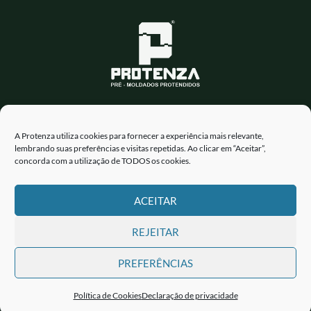
BR 376 - Km 248, 8 - Parque Industrial
Apucarana - PR
A Protenza utiliza cookies para fornecer a experiência mais relevante,
lembrando suas preferências e visitas repetidas. Ao clicar em “Aceitar”,
Fone: (43) 3456-1700
concorda com a utilização de TODOS os cookies.
E-mail: protenza@protenza.com.br
ACEITAR
REJEITAR
PREFERÊNCIAS
Copyright © 2026 | MPA - PRE-MOLDADOS EIRELI - CNPJ
Política de Cookies
Declaração de privacidade
11.958.285/0001-94 | Powered by
LondrinaSEO