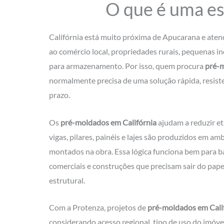
O que é uma es
Califórnia está muito próxima de Apucarana e aten
ao comércio local, propriedades rurais, pequenas in
para armazenamento. Por isso, quem procura
pré-m
normalmente precisa de uma solução rápida, resist
prazo.
Os
pré-moldados em Califórnia
ajudam a reduzir e
vigas, pilares, painéis e lajes são produzidos em am
montados na obra. Essa lógica funciona bem para b
comerciais e construções que precisam sair do pap
estrutural.
Com a Protenza, projetos de
pré-moldados em Cali
considerando acesso regional, tipo de uso do imóvel