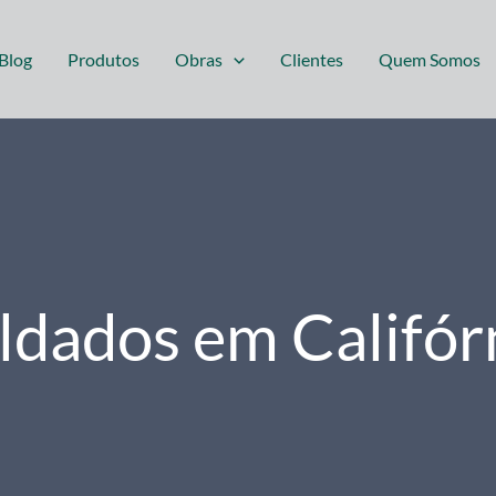
Blog
Produtos
Obras
Clientes
Quem Somos
dados em Califór