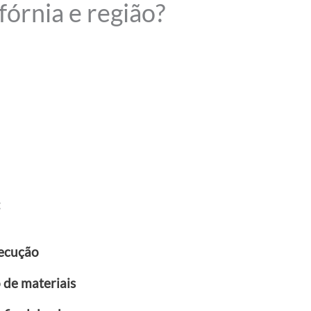
órnia e região?
:
xecução
 de materiais