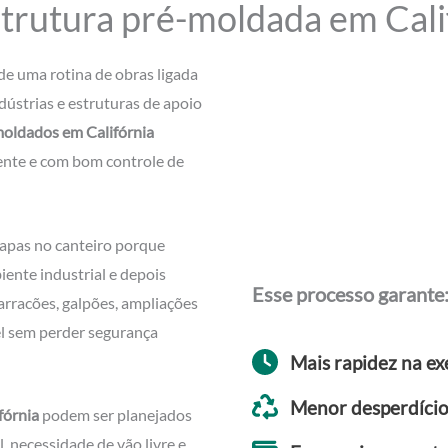
trutura pré-moldada em Calif
de uma rotina de obras ligada
dústrias e estruturas de apoio
oldados em Califórnia
ente e com bom controle de
tapas no canteiro porque
biente industrial e depois
Esse processo garante
arracões, galpões, ampliações
el sem perder segurança
Mais rapidez na e
Menor desperdício
fórnia
podem ser planejados
, necessidade de vão livre e