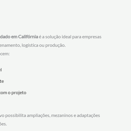
dado em Califórnia
é a solução ideal para empresas
namento, logística ou produção.
ecem:
l
te
com o projeto
ivo possibilita ampliações, mezaninos e adaptações
ões.