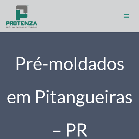
Ir
para
o
conteúdo
Pré-moldados
em Pitangueiras
– PR