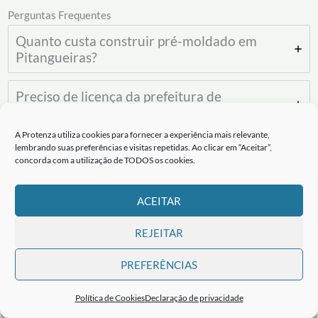
Perguntas Frequentes
Quanto custa construir pré-moldado em
Pitangueiras?
Preciso de licença da prefeitura de
Pitangueiras?
A Protenza utiliza cookies para fornecer a experiência mais relevante,
lembrando suas preferências e visitas repetidas. Ao clicar em “Aceitar”,
Qual o prazo para construir em Pitangueiras?
concorda com a utilização de TODOS os cookies.
A Protenza tem projetos aprovados em
ACEITAR
Pitangueiras?
REJEITAR
Qual o diferencial da Protenza entre as
empresas de pré-moldados em Pitangueiras?
PREFERÊNCIAS
Política de Cookies
Declaração de privacidade
Protenza – Pré-moldados e Estruturas Metálicas