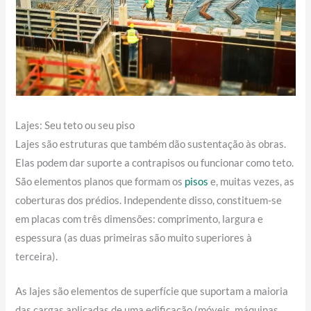
Lajes: Seu teto ou seu piso
Lajes são estruturas que também dão sustentação às obras.
Elas podem dar suporte a contrapisos ou funcionar como teto.
São elementos planos que formam os
pisos
e, muitas vezes, as
coberturas dos prédios. Independente disso, constituem-se
em placas com três dimensões: comprimento, largura e
espessura (as duas primeiras são muito superiores à
terceira).
As lajes são elementos de superfície que suportam a maioria
das cargas aplicadas de uma edificação (móveis, máquinas,