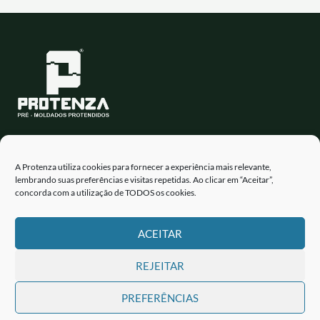
BR 376 - Km 248, 8 - Parque Industrial
Apucarana - PR
A Protenza utiliza cookies para fornecer a experiência mais relevante,
lembrando suas preferências e visitas repetidas. Ao clicar em “Aceitar”,
Fone: (43) 3456-1700
concorda com a utilização de TODOS os cookies.
E-mail: protenza@protenza.com.br
ACEITAR
REJEITAR
PREFERÊNCIAS
Copyright © 2026 | MPA - PRE-MOLDADOS EIRELI - CNPJ