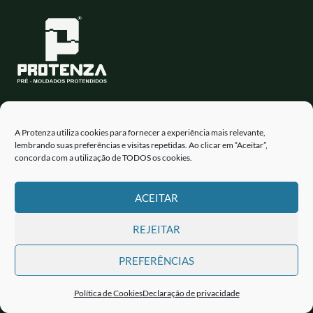
BR 376 - Km 248, 8 - Parque Industrial
Apucarana - PR
A Protenza utiliza cookies para fornecer a experiência mais relevante,
lembrando suas preferências e visitas repetidas. Ao clicar em “Aceitar”,
Fone: (43) 3456-1700
concorda com a utilização de TODOS os cookies.
E-mail: protenza@protenza.com.br
ACEITAR
REJEITAR
PREFERÊNCIAS
Copyright © 2026 | MPA - PRE-MOLDADOS EIRELI - CNPJ
Política de Cookies
Declaração de privacidade
11.958.285/0001-94 | Powered by
LondrinaSEO